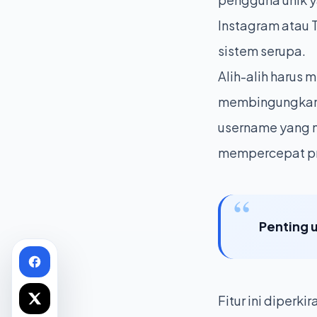
Instagram atau
sistem serupa.
Alih-alih harus
membingungkan,
username yang m
mempercepat pro
Penting 
Fitur ini diperk