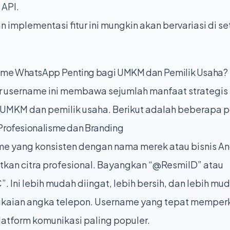
 API.
 implementasi fitur ini mungkin akan bervariasi di s
me WhatsApp Penting bagi UMKM dan Pemilik Usaha?
r username ini membawa sejumlah manfaat strategis 
 UMKM dan pemilik usaha. Berikut adalah beberapa po
Profesionalisme dan Branding
me yang konsisten dengan nama merek atau bisnis A
tkan citra profesional. Bayangkan “@ResmiID” atau
Ini lebih mudah diingat, lebih bersih, dan lebih mu
kaian angka telepon. Username yang tepat memperk
latform komunikasi paling populer.