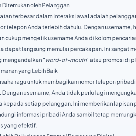
 Ditemukan oleh Pelanggan
atan terbesar dalam interaksi awal adalah pelangga
 telepon Anda terlebih dahulu. Dengan username, h
an cukup mengetik username Anda di kolom pencari
ka dapat langsung memulai percakapan. Ini sangat 
ng mengandalkan “
word-of-mouth
” atau promosi di pl
eamanan yang Lebih Baik
usaha ragu untuk membagikan nomor telepon pribadi
s. Dengan username, Anda tidak perlu lagi mengung
a kepada setiap pelanggan. Ini memberikan lapisan p
dungi informasi pribadi Anda sambil tetap memung
s yang efektif.