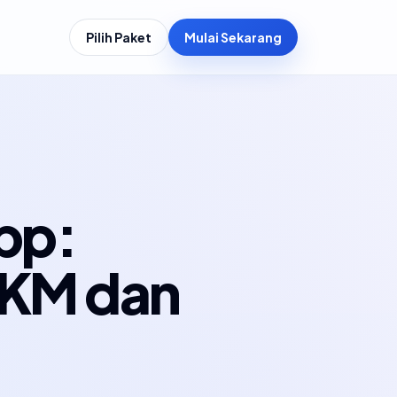
Pilih Paket
Mulai Sekarang
pp:
MKM dan