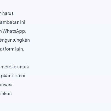
n harus
ambatan ini
an WhatsApp,
menguntungkan
atform lain.
 mereka untuk
kapkan nomor
rivasi
kinkan