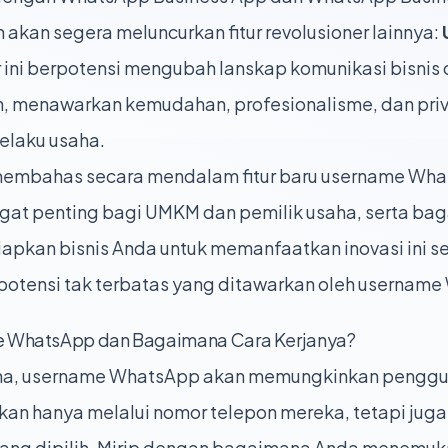
akan segera meluncurkan fitur revolusioner lainnya:
ur ini berpotensi mengubah lanskap komunikasi bisni
an, menawarkan kemudahan, profesionalisme, dan priv
elaku usaha.
n membahas secara mendalam fitur baru username Wh
gat penting bagi UMKM dan pemilik usaha, serta b
pkan bisnis Anda untuk memanfaatkan inovasi ini se
i potensi tak terbatas yang ditawarkan oleh usernam
e WhatsApp dan Bagaimana Cara Kerjanya?
na, username WhatsApp akan memungkinkan penggu
ukan hanya melalui nomor telepon mereka, tetapi jug
ang dipilih. Mirip dengan bagaimana Anda menemuk