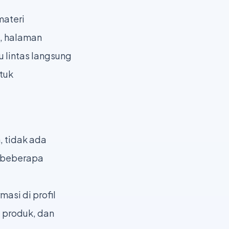
materi
, halaman
u lintas langsung
tuk
, tidak ada
h beberapa
asi di profil
 produk, dan