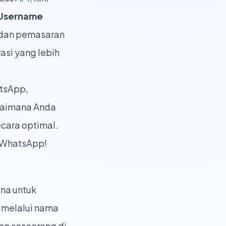
Username
s dan pemasaran
asi yang lebih
atsApp,
agaimana Anda
cara optimal.
e WhatsApp!
na untuk
a melalui nama
an seseorang di