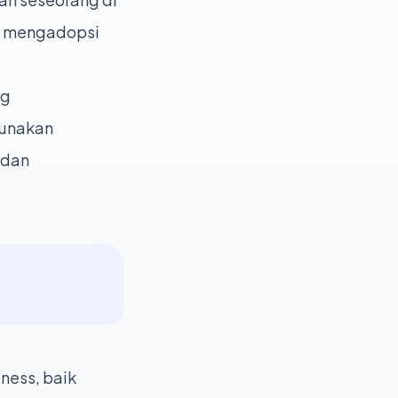
n mengadopsi
ng
gunakan
 dan
ness, baik