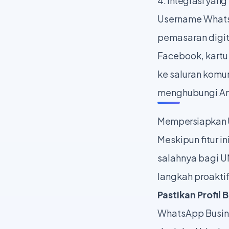
4. Integrasi yan
Username Whats
pemasaran digit
Facebook, kartu 
ke saluran kom
menghubungi Anda
Mempersiapkan 
Meskipun fitur 
salahnya bagi U
langkah proakti
Pastikan Profil 
WhatsApp Busine