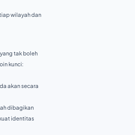
etiap wilayah dan
yang tak boleh
in kunci:
nda akan secara
dah dibagikan
uat identitas