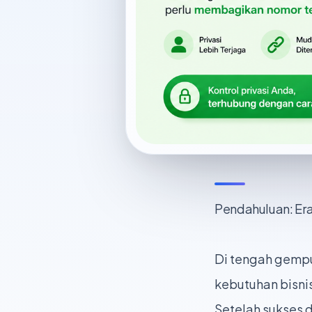
Pendahuluan: Er
Di tengah gempu
kebutuhan bisni
Setelah sukses 