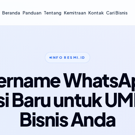
Beranda
Panduan
Tentang
Kemitraan
Kontak
Cari Bisnis
INFO RESMI.ID
ername WhatsA
si Baru untuk U
Bisnis Anda