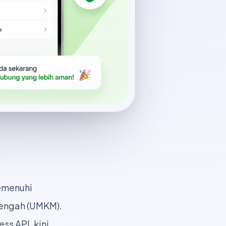
memenuhi
nengah (UMKM).
s API, kini