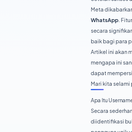
Meta dikabarkan 
WhatsApp
. Fit
secara signifik
baik bagi para p
Artikel ini aka
mengapa ini san
dapat mempersia
Mari kita selam
Apa Itu Usernam
Secara sederha
diidentifikasi b
pengguna unik y