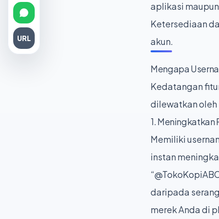
aplikasi maupun
Ketersediaan dan
URL
akun.
Mengapa Userna
Kedatangan fitu
dilewatkan oleh
1. Meningkatkan 
Memiliki userna
instan meningka
“@TokoKopiABC”. 
daripada serang
merek Anda di p