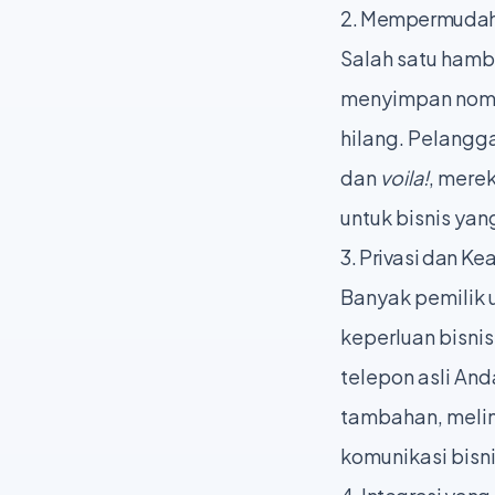
2. Mempermudah
Salah satu hamb
menyimpan nomor
hilang. Pelangg
dan
voila!
, mere
untuk bisnis ya
3. Privasi dan K
Banyak pemilik 
keperluan bisni
telepon asli And
tambahan, melin
komunikasi bisni