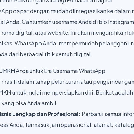
g Lebih Baik dengan Strategi Pemasaran Digital
App dapat dengan mudah diintegrasikan ke dalam 
al Anda. Cantumkan username Anda di bio Instagram
nama digital, atau website. Ini akan mengarahkan lal
unikasi WhatsApp Anda, mempermudah pelanggan un
 dari berbagai titik sentuh digital.
UMKM Anda untuk Era Username WhatsApp
ini masih dalam tahap peluncuran atau pengembangan
MKM untuk mulai mempersiapkan diri. Berikut adala
f yang bisa Anda ambil:
Bisnis Lengkap dan Profesional:
Perbarui semua inform
ss Anda, termasuk jam operasional, alamat, katalog