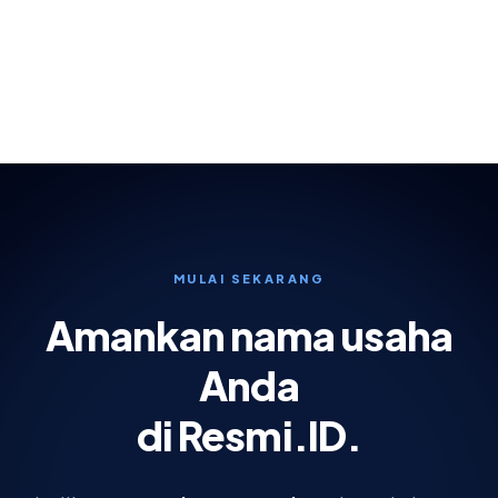
WhatsApp
Telepon
Email
Website
MULAI SEKARANG
Amankan nama usaha
Anda
di Resmi.ID.