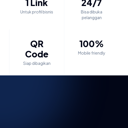
1 Link
24/7
Untuk profil bisnis
Bisa dibuka
pelanggan
QR
100%
Code
Mobile friendly
Siap dibagikan