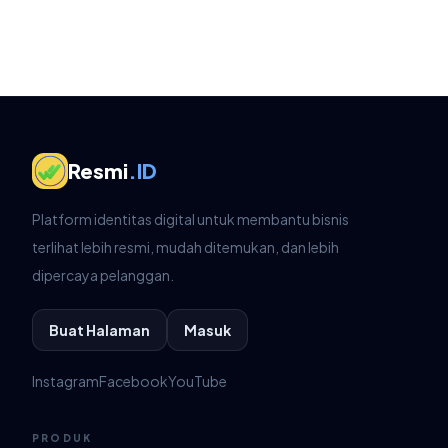
Resmi
.ID
Platform identitas digital untuk membantu bisnis
terlihat lebih resmi, mudah ditemukan, dan lebih
dipercaya pelanggan.
Buat Halaman
Masuk
Instagram
Facebook
YouTube
PRODUK