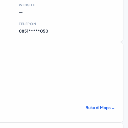
WEBSITE
—
TELEPON
0851*****050
Buka di Maps →