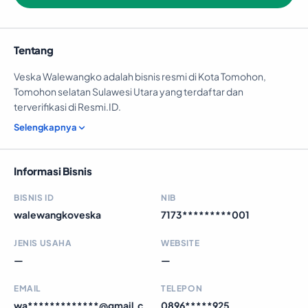
Tentang
Veska Walewangko adalah bisnis resmi di Kota Tomohon,
Tomohon selatan Sulawesi Utara yang terdaftar dan
terverifikasi di Resmi.ID.
Selengkapnya
Informasi Bisnis
BISNIS ID
NIB
walewangkoveska
7173*********001
JENIS USAHA
WEBSITE
—
—
EMAIL
TELEPON
wa*************@gmail.c
0896*****925