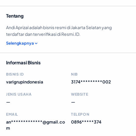
Tentang
Andi Aprizal adalah bisnis resmi di Jakarta Selatan yang
terdaftar dan terverifikasi di Resmi.ID.
Selengkapnya
Informasi Bisnis
BISNIS ID
NIB
varigrupindonesia
3174*********002
JENIS USAHA
WEBSITE
—
—
EMAIL
TELEPON
an*************@gmail.co
0896*****374
m