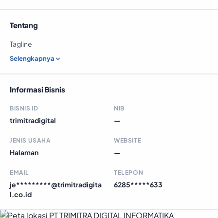
Tentang
Tagline
Selengkapnya
Informasi Bisnis
BISNIS ID
NIB
trimitradigital
—
JENIS USAHA
WEBSITE
Halaman
—
EMAIL
TELEPON
je*********@trimitradigita
6285*****633
l.co.id