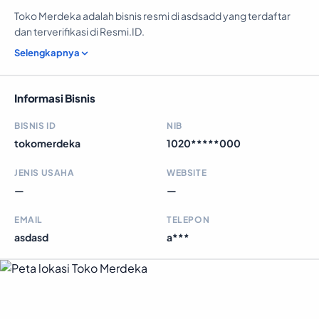
Toko Merdeka adalah bisnis resmi di asdsadd yang terdaftar
dan terverifikasi di Resmi.ID.
Selengkapnya
Informasi Bisnis
BISNIS ID
NIB
tokomerdeka
1020*****000
JENIS USAHA
WEBSITE
—
—
EMAIL
TELEPON
asdasd
a***