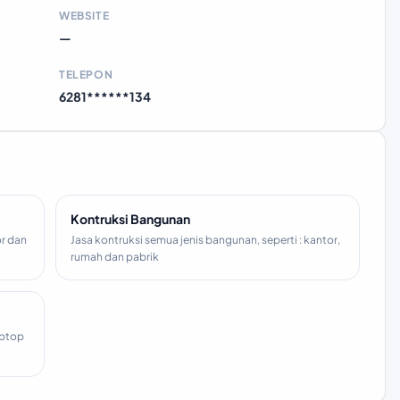
WEBSITE
—
TELEPON
6281******134
Kontruksi Bangunan
or dan
Jasa kontruksi semua jenis bangunan, seperti : kantor,
rumah dan pabrik
aptop