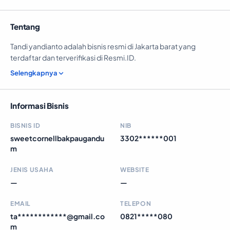
Tentang
Tandi yandianto adalah bisnis resmi di Jakarta barat yang
terdaftar dan terverifikasi di Resmi.ID.
Selengkapnya
Informasi Bisnis
BISNIS ID
NIB
sweetcornellbakpaugandu
3302******001
m
JENIS USAHA
WEBSITE
—
—
EMAIL
TELEPON
ta************@gmail.co
0821*****080
m