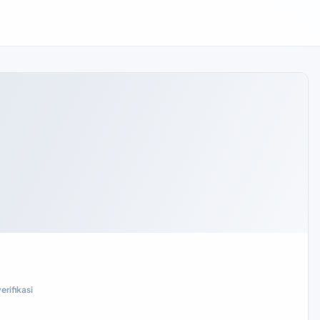
erifikasi