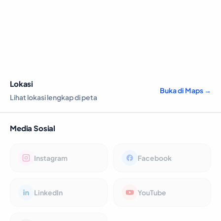
Lokasi
Buka di Maps →
Lihat lokasi lengkap di peta
Media Sosial
Instagram
Facebook
LinkedIn
YouTube