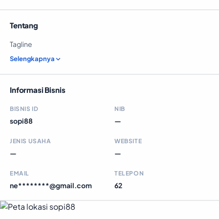
Tentang
Tagline
Selengkapnya
Informasi Bisnis
BISNIS ID
NIB
sopi88
—
JENIS USAHA
WEBSITE
—
—
EMAIL
TELEPON
ne********@gmail.com
62