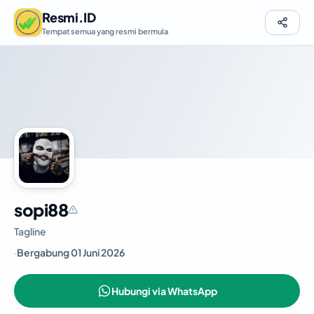
Resmi.ID
Tempat semua yang resmi bermula
sopi88
Tagline
·
Bergabung 01 Juni 2026
Hubungi via WhatsApp