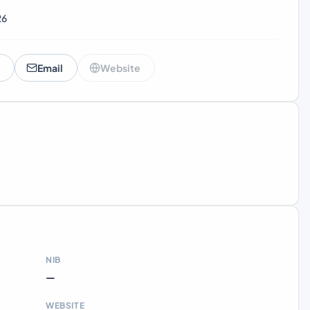
26
Email
Website
NIB
—
WEBSITE