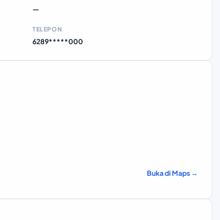
—
TELEPON
6289*****000
Buka di Maps →