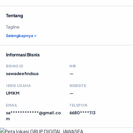
Tentang
Tagline
Selengkapnya
Informasi Bisnis
BISNIS ID
NIB
sawadeefindsus
—
JENIS USAHA
WEBSITE
UMKM
—
EMAIL
TELEPON
sa************@gmail.co
6680****113
m