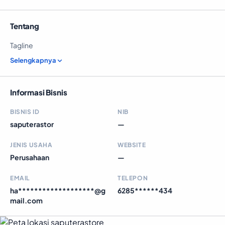
Tentang
Tagline
Selengkapnya
Informasi Bisnis
BISNIS ID
NIB
saputerastor
—
JENIS USAHA
WEBSITE
Perusahaan
—
EMAIL
TELEPON
ha*******************@g
6285******434
mail.com