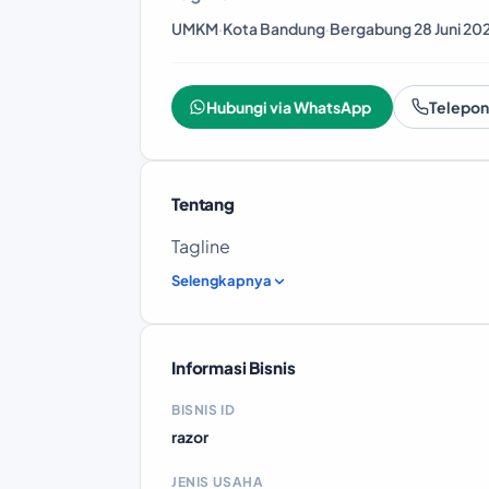
UMKM
·
Kota Bandung
·
Bergabung 28 Juni 20
Hubungi via WhatsApp
Telepon
Tentang
Tagline
Selengkapnya
Informasi Bisnis
BISNIS ID
razor
JENIS USAHA