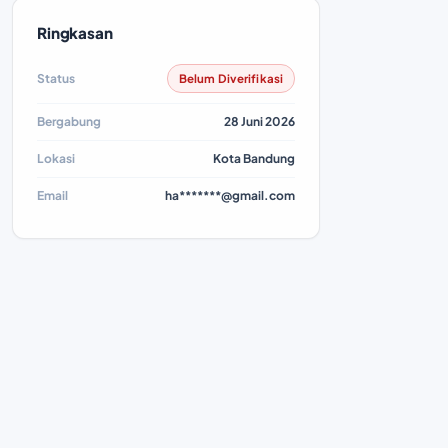
Ringkasan
Status
Belum Diverifikasi
Bergabung
28 Juni 2026
Lokasi
Kota Bandung
Email
ha*******@gmail.com