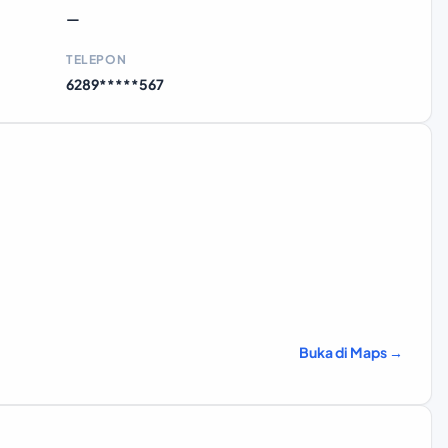
—
TELEPON
6289*****567
Buka di Maps →