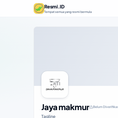
Resmi.ID
Tempat semua yang resmi bermula
Jaya makmur
Belum Diverifika
Tagline