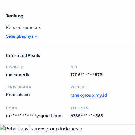
Tentang
Perusahaan induk
Selengkapnya
Informasi Bisnis
BISNIS ID
NIB
ranexmedia
1706******873
JENIS USAHA
WEBSITE
Perusahaan
ranexgroup.my.id
EMAIL
TELEPON
ra***********@gmail.com
6285******565