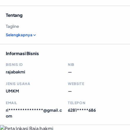
Tentang
Tagline
Selengkapnya
Informasi Bisnis
BISNIS ID
NIB
rajabakmi
—
JENIS USAHA
WEBSITE
UMKM
—
EMAIL
TELEPON
ri***************@gmail.c
6281*****686
om