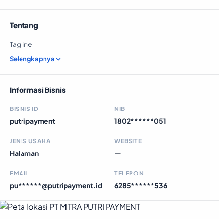
Tentang
Tagline
Selengkapnya
Informasi Bisnis
BISNIS ID
NIB
putripayment
1802******051
JENIS USAHA
WEBSITE
Halaman
—
EMAIL
TELEPON
pu******@putripayment.id
6285******536