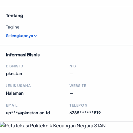
Tentang
Tagline
Selengkapnya
Informasi Bisnis
BISNIS ID
NIB
pknstan
—
JENIS USAHA
WEBSITE
Halaman
—
EMAIL
TELEPON
up***@pknstan.ac.id
6285******819