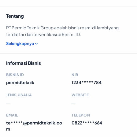
Tentang
PT Permid Teknik Group adalah bisnis resmi di Jambi yang
terdaftar dan terverifikasi di Resmi.ID.
Selengkapnya
Informasi Bisnis
BISNIS ID
NIB
permidteknik
1234*****784
JENIS USAHA
WEBSITE
—
—
EMAIL
TELEPON
te*****@permidteknik.co
0822*****664
m