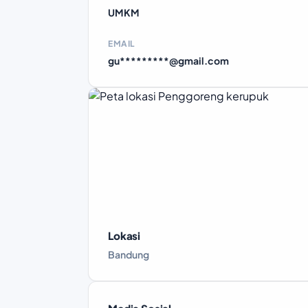
UMKM
EMAIL
gu*********@gmail.com
Lokasi
Bandung