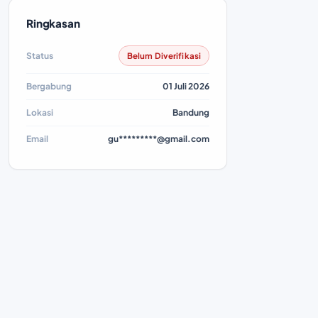
Ringkasan
Status
Belum Diverifikasi
Bergabung
01 Juli 2026
Lokasi
Bandung
Email
gu*********@gmail.com