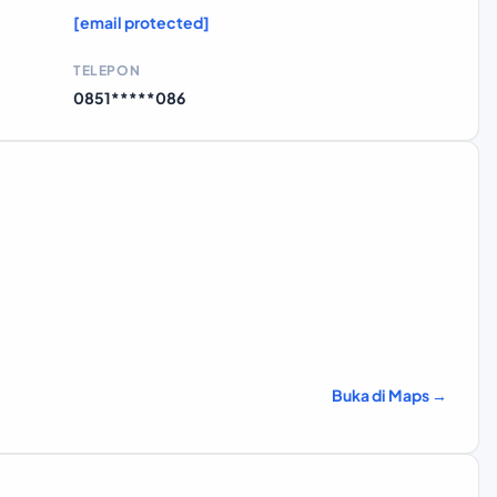
[email protected]
TELEPON
0851*****086
Buka di Maps →