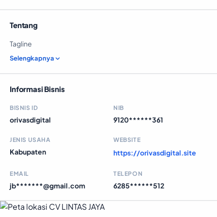
Tentang
Tagline
Selengkapnya
Informasi Bisnis
BISNIS ID
NIB
orivasdigital
9120******361
JENIS USAHA
WEBSITE
Kabupaten
https://orivasdigital.site
EMAIL
TELEPON
jb*******@gmail.com
6285******512