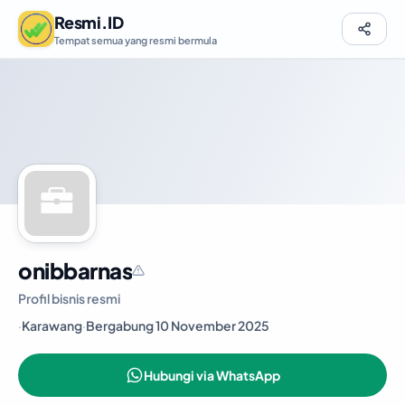
Resmi.ID
Tempat semua yang resmi bermula
onibbarnas
Profil bisnis resmi
·
Karawang
·
Bergabung 10 November 2025
Hubungi via WhatsApp