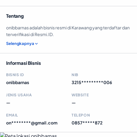
Tentang
onibbarnas adalah bisnis resmi di Karawang yang terdaftar dan
terverifikasi di Resmi.ID.
Selengkapnya
Informasi Bisnis
BISNIS ID
NIB
onibbarnas
3215*********006
JENIS USAHA
WEBSITE
—
—
EMAIL
TELEPON
on********@gmail.com
0857*****872