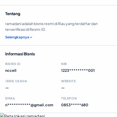
Tentang
ramadani adalah bisnis resmi di Riau yang terdaftar dan
terverifikasi di Resmi.ID.
Selengkapnya
Informasi Bisnis
BISNIS ID
NIB
nccell
1223*********001
JENIS USAHA
WEBSITE
—
—
EMAIL
TELEPON
ri***********@gmail.com
0853*****680