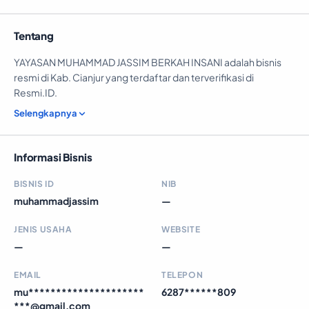
Tentang
YAYASAN MUHAMMAD JASSIM BERKAH INSANI adalah bisnis
resmi di Kab. Cianjur yang terdaftar dan terverifikasi di
Resmi.ID.
Selengkapnya
Informasi Bisnis
BISNIS ID
NIB
muhammadjassim
—
JENIS USAHA
WEBSITE
—
—
EMAIL
TELEPON
mu*********************
6287******809
***@gmail.com