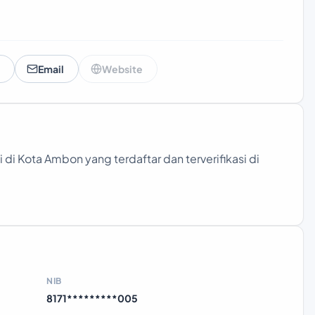
Email
Website
 di Kota Ambon yang terdaftar dan terverifikasi di
NIB
8171*********005