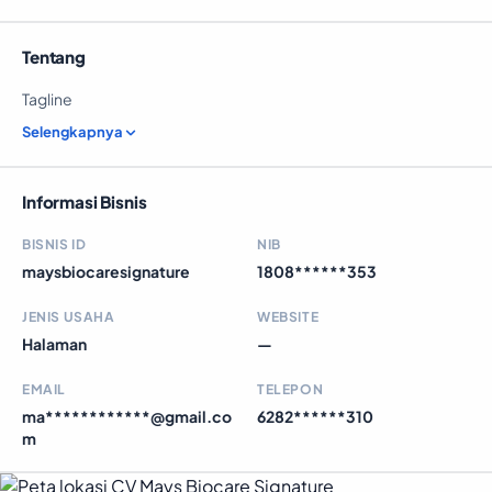
Tentang
Tagline
Selengkapnya
Informasi Bisnis
BISNIS ID
NIB
maysbiocaresignature
1808******353
JENIS USAHA
WEBSITE
Halaman
—
EMAIL
TELEPON
ma************@gmail.co
6282******310
m