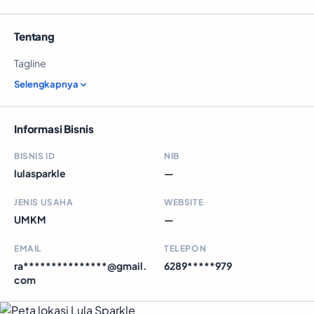
Tentang
Tagline
Selengkapnya
Informasi Bisnis
BISNIS ID
NIB
lulasparkle
—
JENIS USAHA
WEBSITE
UMKM
—
EMAIL
TELEPON
ra***************@gmail.
6289*****979
com