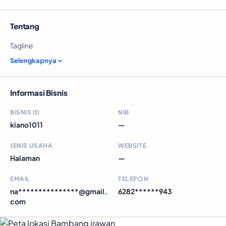
Tentang
Tagline
Selengkapnya
Informasi Bisnis
BISNIS ID
NIB
kiano1011
—
JENIS USAHA
WEBSITE
Halaman
—
EMAIL
TELEPON
na***************@gmail.
6282******943
com