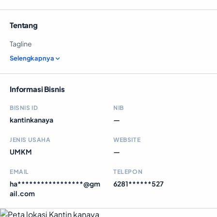
Tentang
Tagline
Selengkapnya
Informasi Bisnis
BISNIS ID
NIB
kantinkanaya
—
JENIS USAHA
WEBSITE
UMKM
—
EMAIL
TELEPON
ha*****************@gm
6281******527
ail.com