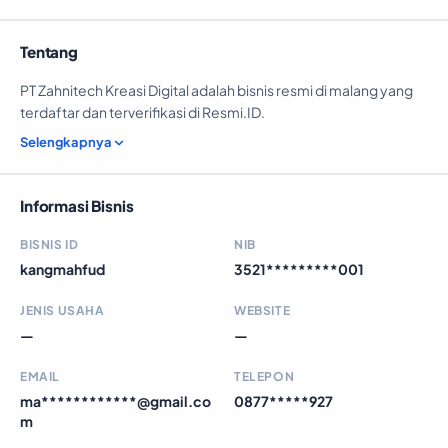
Tentang
PT Zahnitech Kreasi Digital adalah bisnis resmi di malang yang
terdaftar dan terverifikasi di Resmi.ID.
Selengkapnya
Informasi Bisnis
BISNIS ID
NIB
kangmahfud
3521*********001
JENIS USAHA
WEBSITE
—
—
EMAIL
TELEPON
ma************@gmail.co
0877*****927
m