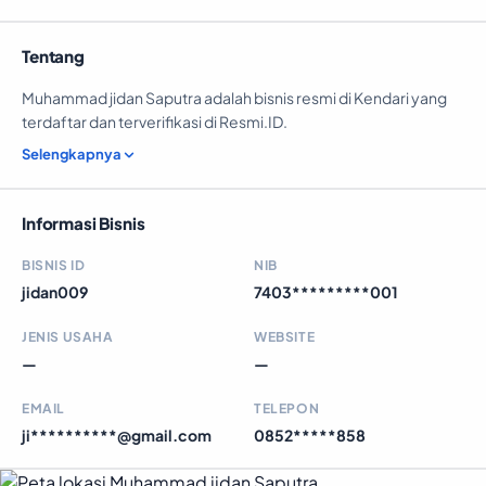
Tentang
Muhammad jidan Saputra adalah bisnis resmi di Kendari yang
terdaftar dan terverifikasi di Resmi.ID.
Selengkapnya
Informasi Bisnis
BISNIS ID
NIB
jidan009
7403*********001
JENIS USAHA
WEBSITE
—
—
EMAIL
TELEPON
ji**********@gmail.com
0852*****858