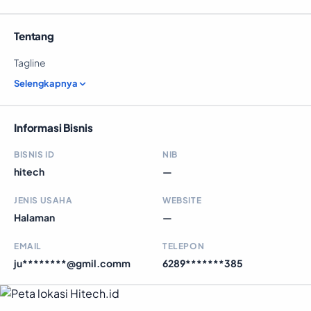
Tentang
Tagline
Selengkapnya
Informasi Bisnis
BISNIS ID
NIB
hitech
—
JENIS USAHA
WEBSITE
Halaman
—
EMAIL
TELEPON
ju********@gmil.comm
6289*******385