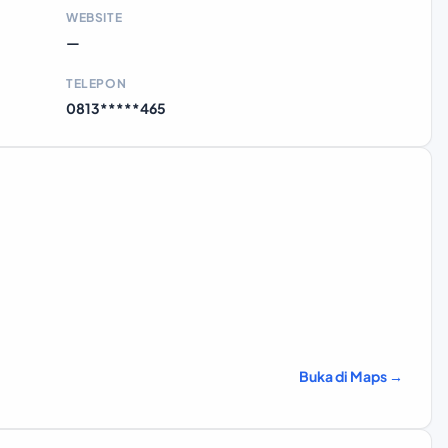
WEBSITE
—
TELEPON
0813*****465
Buka di Maps →