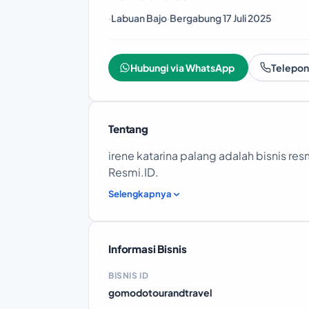
·
Labuan Bajo
·
Bergabung 17 Juli 2025
Hubungi via WhatsApp
Telepon
Tentang
irene katarina palang adalah bisnis resm
Resmi.ID.
Selengkapnya
Informasi Bisnis
BISNIS ID
gomodotourandtravel