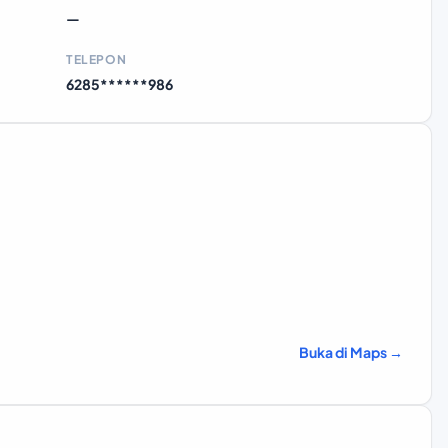
—
TELEPON
6285******986
Buka di Maps →