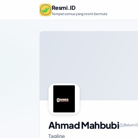
Resmi.ID
Tempat semua yang resmi bermula
Ahmad Mahbubi
Belum Di
Tagline