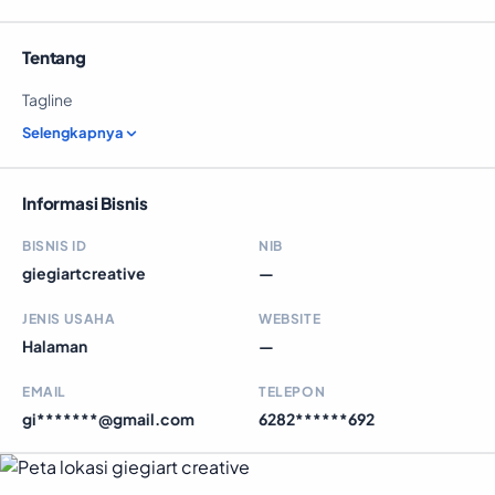
Tentang
Tagline
Selengkapnya
Informasi Bisnis
BISNIS ID
NIB
giegiartcreative
—
JENIS USAHA
WEBSITE
Halaman
—
EMAIL
TELEPON
gi*******@gmail.com
6282******692