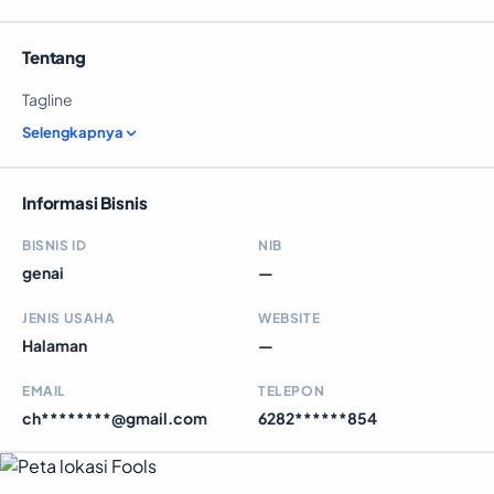
Tentang
Tagline
Selengkapnya
Informasi Bisnis
BISNIS ID
NIB
genai
—
JENIS USAHA
WEBSITE
Halaman
—
EMAIL
TELEPON
ch********@gmail.com
6282******854