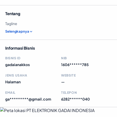
Tentang
Tagline
Selengkapnya
Informasi Bisnis
BISNIS ID
NIB
gadaianakkos
1606******785
JENIS USAHA
WEBSITE
Halaman
—
EMAIL
TELEPON
ga*********@gmail.com
6282******040