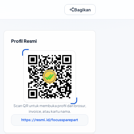
Bagikan
Profil Resmi
Scan QR untuk membuka profil dari brosur,
invoice, atau kartu nama.
https://resmi.id/focussparepart