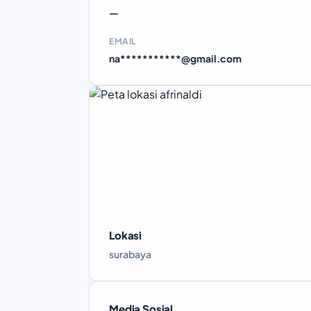
—
EMAIL
na***********@gmail.com
Lokasi
surabaya
Media Sosial