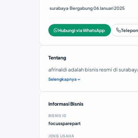
·
surabaya
·
Bergabung 06 Januari 2025
Hubungi via WhatsApp
Telepon
Tentang
afrinaldi adalah bisnis resmi di surabay
Selengkapnya
Informasi Bisnis
BISNIS ID
focussparepart
JENIS USAHA