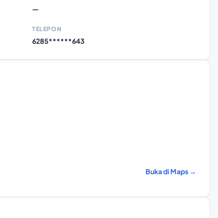
—
TELEPON
6285******643
Buka di Maps →