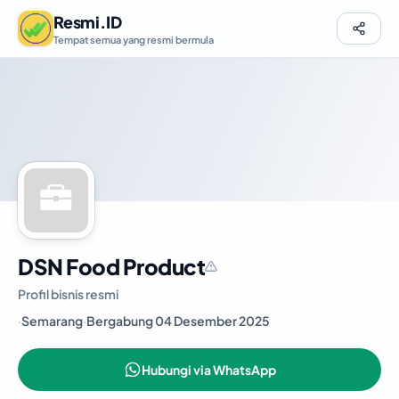
Resmi.ID
Tempat semua yang resmi bermula
DSN Food Product
Profil bisnis resmi
·
Semarang
·
Bergabung 04 Desember 2025
Hubungi via WhatsApp