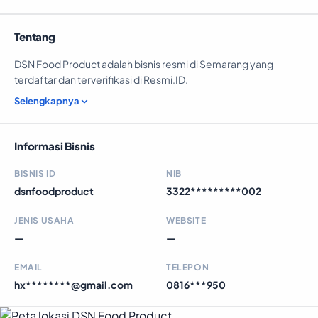
Tentang
DSN Food Product adalah bisnis resmi di Semarang yang
terdaftar dan terverifikasi di Resmi.ID.
Selengkapnya
Informasi Bisnis
BISNIS ID
NIB
dsnfoodproduct
3322*********002
JENIS USAHA
WEBSITE
—
—
EMAIL
TELEPON
hx********@gmail.com
0816***950