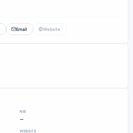
Email
Website
NIB
—
WEBSITE