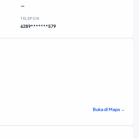
—
TELEPON
6289*******579
Buka di Maps →