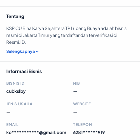
Tentang
KSP CU Bina Karya Sejahtera TP Lubang Buaya adalah bisnis
resmi di Jakarta Timur yang terdaftar dan terverifikasi di
Resmi.ID.
Selengkapnya
Informasi Bisnis
BISNIS ID
NIB
cubkslby
—
JENIS USAHA
WEBSITE
—
—
EMAIL
TELEPON
ko***********@gmail.com
6281******919