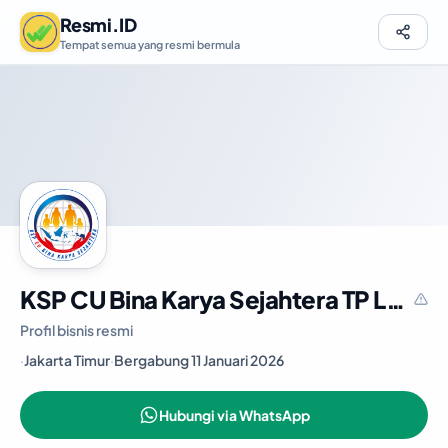
Resmi.ID
Tempat semua yang resmi bermula
KSP CU Bina Karya Sejahtera TP Lubang Buaya
Profil bisnis resmi
·
Jakarta Timur
·
Bergabung 11 Januari 2026
Hubungi via WhatsApp