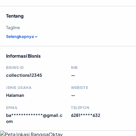
Tentang
Tagline
Selengkapnya
Informasi Bisnis
BISNIS ID
NIB
collections12345
—
JENIS USAHA
WEBSITE
Halaman
—
EMAIL
TELEPON
ba*************@gmail.c
6281*****632
om