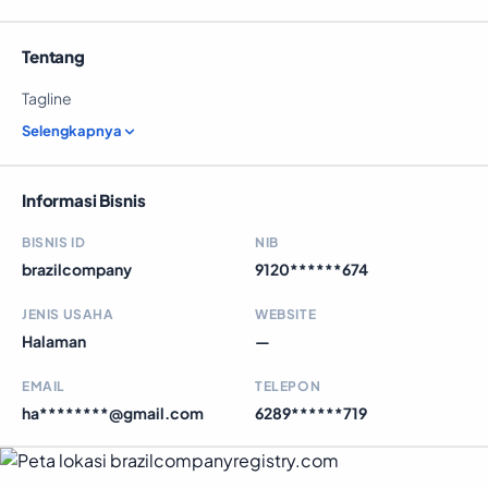
Tentang
Tagline
Selengkapnya
Informasi Bisnis
BISNIS ID
NIB
brazilcompany
9120******674
JENIS USAHA
WEBSITE
Halaman
—
EMAIL
TELEPON
ha********@gmail.com
6289******719