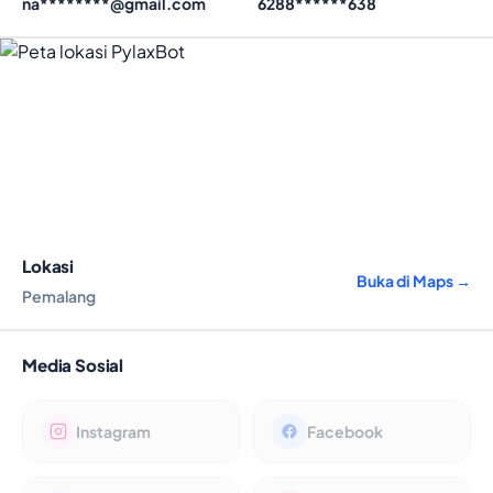
na********@gmail.com
6288******638
Lokasi
Buka di Maps →
Pemalang
Media Sosial
Instagram
Facebook