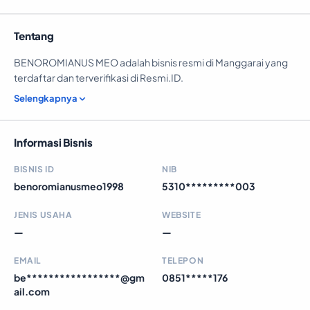
Tentang
BENOROMIANUS MEO adalah bisnis resmi di Manggarai yang
terdaftar dan terverifikasi di Resmi.ID.
Selengkapnya
Informasi Bisnis
BISNIS ID
NIB
benoromianusmeo1998
5310*********003
JENIS USAHA
WEBSITE
—
—
EMAIL
TELEPON
be*****************@gm
0851*****176
ail.com