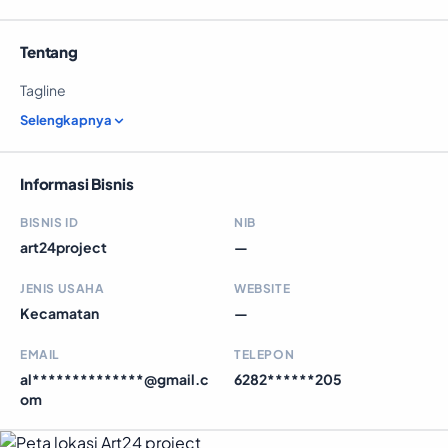
Tentang
Tagline
Selengkapnya
Informasi Bisnis
BISNIS ID
NIB
art24project
—
JENIS USAHA
WEBSITE
Kecamatan
—
EMAIL
TELEPON
al**************@gmail.c
6282******205
om