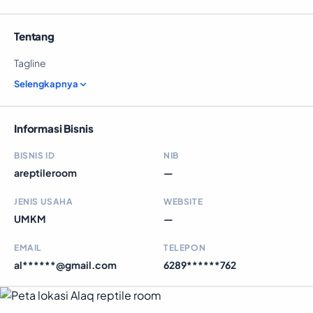
Tentang
Tagline
Selengkapnya
Informasi Bisnis
BISNIS ID
NIB
areptileroom
—
JENIS USAHA
WEBSITE
UMKM
—
EMAIL
TELEPON
al******@gmail.com
6289******762