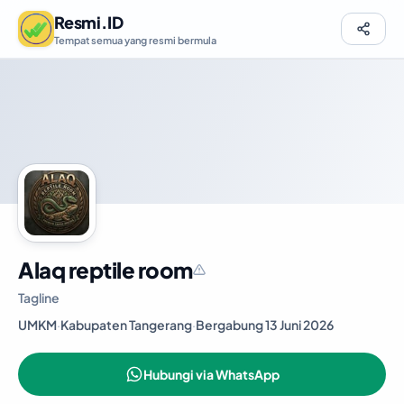
Resmi.ID
Tempat semua yang resmi bermula
Alaq reptile room
Tagline
UMKM
·
Kabupaten Tangerang
·
Bergabung 13 Juni 2026
Hubungi via WhatsApp