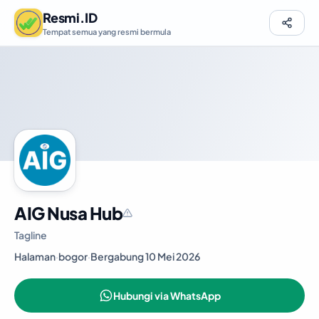
Resmi.ID
Tempat semua yang resmi bermula
AIG Nusa Hub
Tagline
Halaman
·
bogor
·
Bergabung 10 Mei 2026
Hubungi via WhatsApp